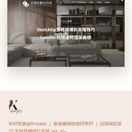
碎碎唸脆@threads
｜
偷偷曬個植物同學們
｜
請我喝奶茶
♡ 支持我繼續打草稿 (๑˃̵ᴗ˂̵)و