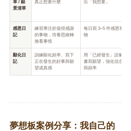
單 / 願
真正想要什麼
出「我想要」
景清單
感恩日
練習專注於值得感謝
每日寫 3–5 件感恩事
記
的事物，培養思維轉
物
換看事情
顯化日
訓練顯化頻率、寫下
用「已經發生」語氣
記
正在發生的好事與願
書寫願望，強化信念
望成真感
與頻率
夢想板案例分享：我自己的