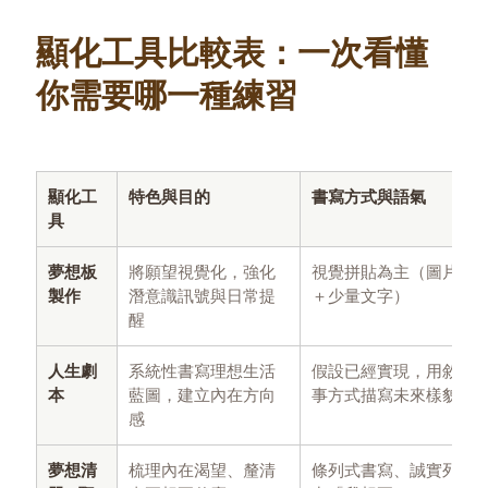
顯化工具比較表：一次看懂
你需要哪一種練習
顯化工
特色與目的
書寫方式與語氣
具
夢想板
將願望視覺化，強化
視覺拼貼為主（圖片
製作
潛意識訊號與日常提
＋少量文字）
醒
人生劇
系統性書寫理想生活
假設已經實現，用敘
本
藍圖，建立內在方向
事方式描寫未來樣貌
感
夢想清
梳理內在渴望、釐清
條列式書寫、誠實列